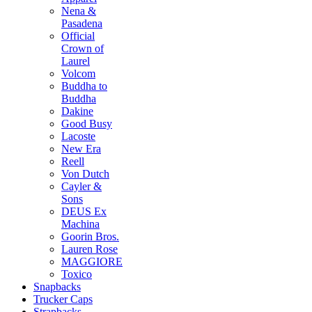
Nena &
Pasadena
Official
Crown of
Laurel
Volcom
Buddha to
Buddha
Dakine
Good Busy
Lacoste
New Era
Reell
Von Dutch
Cayler &
Sons
DEUS Ex
Machina
Goorin Bros.
Lauren Rose
MAGGIORE
Toxico
Snapbacks
Trucker Caps
Strapbacks