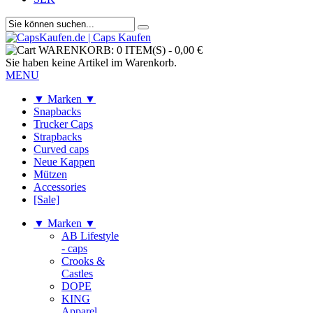
WARENKORB:
0 ITEM(S)
-
0,00 €
Sie haben keine Artikel im Warenkorb.
MENU
▼ Marken ▼
Snapbacks
Trucker Caps
Strapbacks
Curved caps
Neue Kappen
Mützen
Accessories
[Sale]
▼ Marken ▼
AB Lifestyle
- caps
Crooks &
Castles
DOPE
KING
Apparel