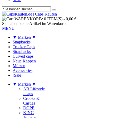
WARENKORB:
0 ITEM(S)
-
0,00 €
Sie haben keine Artikel im Warenkorb.
MENU
▼ Marken ▼
Snapbacks
Trucker Caps
Strapbacks
Curved caps
Neue Kappen
Mützen
Accessories
[Sale]
▼ Marken ▼
AB Lifestyle
- caps
Crooks &
Castles
DOPE
KING
Apparel