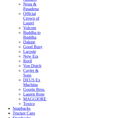
Nena &
Pasadena
Official
Crown of
Laurel
Volcom
Buddha to
Buddha
Dakine
Good Busy
Lacoste
New Era
Reell
Von Dutch
Cayler &
Sons
DEUS Ex
Machina
Goorin Bros.
Lauren Rose
MAGGIORE
Toxico
Snapbacks
Trucker Caps
Strapbacks