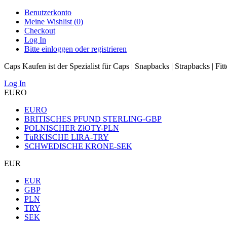
Benutzerkonto
Meine Wishlist (0)
Checkout
Log In
Bitte einloggen oder registrieren
Caps Kaufen ist der Spezialist für Caps | Snapbacks | Strapbacks | Fit
Log In
EURO
EURO
BRITISCHES PFUND STERLING-GBP
POLNISCHER ZłOTY-PLN
TüRKISCHE LIRA-TRY
SCHWEDISCHE KRONE-SEK
EUR
EUR
GBP
PLN
TRY
SEK