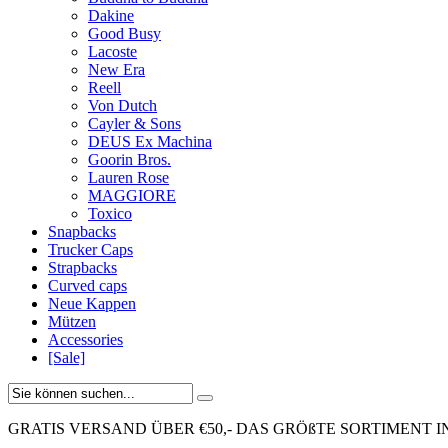
Dakine
Good Busy
Lacoste
New Era
Reell
Von Dutch
Cayler & Sons
DEUS Ex Machina
Goorin Bros.
Lauren Rose
MAGGIORE
Toxico
Snapbacks
Trucker Caps
Strapbacks
Curved caps
Neue Kappen
Mützen
Accessories
[Sale]
GRATIS VERSAND ÜBER €50,-
DAS GRÖßTE SORTIMENT I