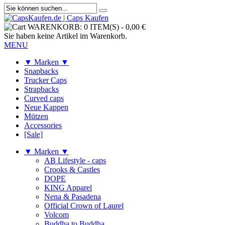
WARENKORB:
0 ITEM(S)
-
0,00 €
Sie haben keine Artikel im Warenkorb.
MENU
▼ Marken ▼
Snapbacks
Trucker Caps
Strapbacks
Curved caps
Neue Kappen
Mützen
Accessories
[Sale]
▼ Marken ▼
AB Lifestyle - caps
Crooks & Castles
DOPE
KING Apparel
Nena & Pasadena
Official Crown of Laurel
Volcom
Buddha to Buddha