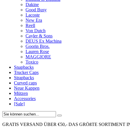
Dakine
Good Busy
Lacoste
New Era
Reell
Von Dutch
Cayler & Sons
DEUS Ex Machina
Goorin Bros.
Lauren Rose
MAGGIORE
Toxico
Snapbacks
Trucker Caps
Strapbacks
Curved caps
Neue Kappen
Mützen
Accessories
[Sale]
GRATIS VERSAND ÜBER €50,-
DAS GRÖßTE SORTIMENT I