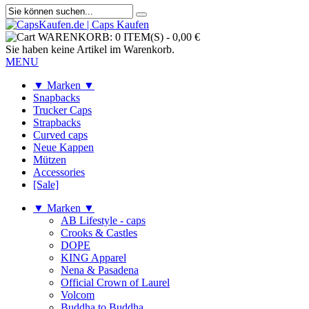
WARENKORB:
0 ITEM(S)
-
0,00 €
Sie haben keine Artikel im Warenkorb.
MENU
▼ Marken ▼
Snapbacks
Trucker Caps
Strapbacks
Curved caps
Neue Kappen
Mützen
Accessories
[Sale]
▼ Marken ▼
AB Lifestyle - caps
Crooks & Castles
DOPE
KING Apparel
Nena & Pasadena
Official Crown of Laurel
Volcom
Buddha to Buddha