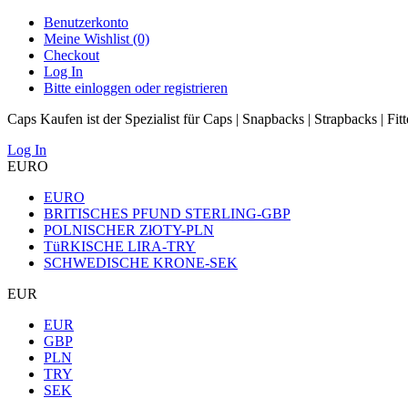
Benutzerkonto
Meine Wishlist (0)
Checkout
Log In
Bitte einloggen oder registrieren
Caps Kaufen ist der Spezialist für Caps | Snapbacks | Strapbacks | Fit
Log In
EURO
EURO
BRITISCHES PFUND STERLING-GBP
POLNISCHER ZłOTY-PLN
TüRKISCHE LIRA-TRY
SCHWEDISCHE KRONE-SEK
EUR
EUR
GBP
PLN
TRY
SEK