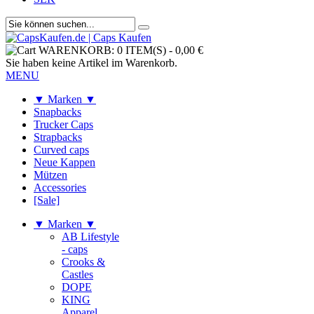
WARENKORB:
0 ITEM(S)
-
0,00 €
Sie haben keine Artikel im Warenkorb.
MENU
▼ Marken ▼
Snapbacks
Trucker Caps
Strapbacks
Curved caps
Neue Kappen
Mützen
Accessories
[Sale]
▼ Marken ▼
AB Lifestyle
- caps
Crooks &
Castles
DOPE
KING
Apparel