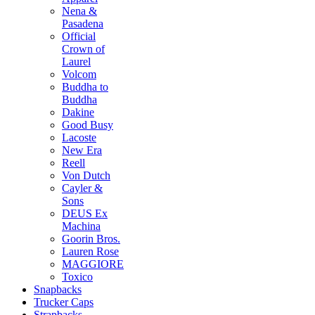
Nena &
Pasadena
Official
Crown of
Laurel
Volcom
Buddha to
Buddha
Dakine
Good Busy
Lacoste
New Era
Reell
Von Dutch
Cayler &
Sons
DEUS Ex
Machina
Goorin Bros.
Lauren Rose
MAGGIORE
Toxico
Snapbacks
Trucker Caps
Strapbacks