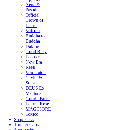
Nena &
Pasadena
Official
Crown of
Laurel
Volcom
Buddha to
Buddha
Dakine
Good Busy
Lacoste
New Era
Reell
Von Dutch
Cayler &
Sons
DEUS Ex
Machina
Goorin Bros.
Lauren Rose
MAGGIORE
Toxico
Snapbacks
Trucker Caps
Strapbacks