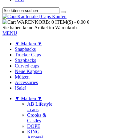
WARENKORB:
0 ITEM(S)
-
0,00 €
Sie haben keine Artikel im Warenkorb.
MENU
▼ Marken ▼
Snapbacks
Trucker Caps
Strapbacks
Curved caps
Neue Kappen
Mützen
Accessories
[Sale]
▼ Marken ▼
AB Lifestyle
- caps
Crooks &
Castles
DOPE
KING
Apparel