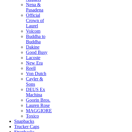
Nena &
Pasadena
Official
Crown of
Laurel
Volcom
Buddha to
Buddha
Dakine
Good Busy
Lacoste
New Era
Reell
Von Dutch
Cayler &
Sons
DEUS Ex
Machina
Goorin Bros.
Lauren Rose
MAGGIORE
Toxico
Snapbacks
Trucker Caps
Strapbacks