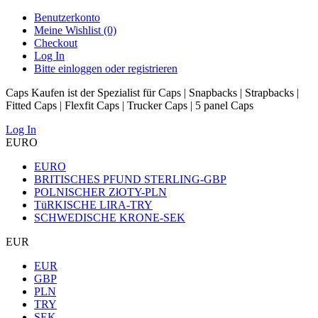
Benutzerkonto
Meine Wishlist (0)
Checkout
Log In
Bitte einloggen oder registrieren
Caps Kaufen ist der Spezialist für Caps | Snapbacks | Strapbacks |
Fitted Caps | Flexfit Caps | Trucker Caps | 5 panel Caps
Log In
EURO
EURO
BRITISCHES PFUND STERLING-GBP
POLNISCHER ZłOTY-PLN
TüRKISCHE LIRA-TRY
SCHWEDISCHE KRONE-SEK
EUR
EUR
GBP
PLN
TRY
SEK