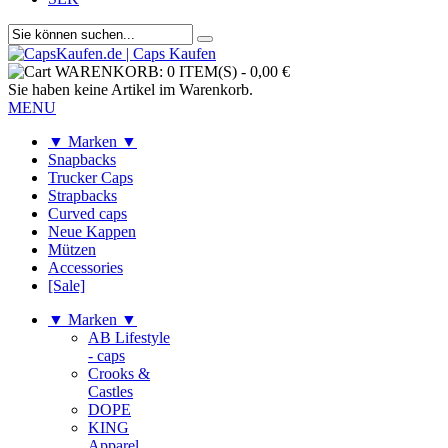
WARENKORB:
0 ITEM(S)
-
0,00 €
Sie haben keine Artikel im Warenkorb.
MENU
▼ Marken ▼
Snapbacks
Trucker Caps
Strapbacks
Curved caps
Neue Kappen
Mützen
Accessories
[Sale]
▼ Marken ▼
AB Lifestyle
- caps
Crooks &
Castles
DOPE
KING
Apparel