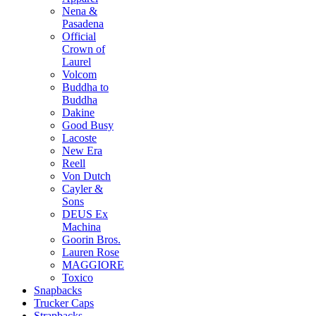
Nena &
Pasadena
Official
Crown of
Laurel
Volcom
Buddha to
Buddha
Dakine
Good Busy
Lacoste
New Era
Reell
Von Dutch
Cayler &
Sons
DEUS Ex
Machina
Goorin Bros.
Lauren Rose
MAGGIORE
Toxico
Snapbacks
Trucker Caps
Strapbacks