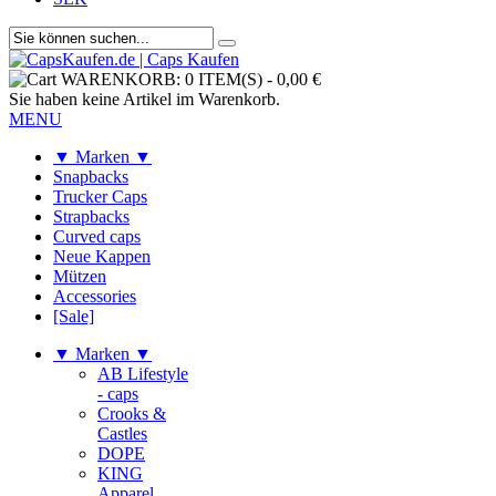
WARENKORB:
0 ITEM(S)
-
0,00 €
Sie haben keine Artikel im Warenkorb.
MENU
▼ Marken ▼
Snapbacks
Trucker Caps
Strapbacks
Curved caps
Neue Kappen
Mützen
Accessories
[Sale]
▼ Marken ▼
AB Lifestyle
- caps
Crooks &
Castles
DOPE
KING
Apparel