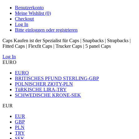
Benutzerkonto
Meine Wishlist (0)
Checkout
Log In
Bitte einloggen oder registrieren
Caps Kaufen ist der Spezialist für Caps | Snapbacks | Strapbacks |
Fitted Caps | Flexfit Caps | Trucker Caps | 5 panel Caps
Log In
EURO
EURO
BRITISCHES PFUND STERLING-GBP
POLNISCHER ZłOTY-PLN
TüRKISCHE LIRA-TRY
SCHWEDISCHE KRONE-SEK
EUR
EUR
GBP
PLN
TRY
SEK