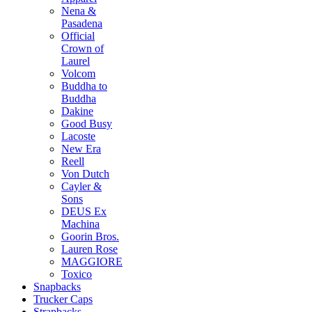
Nena &
Pasadena
Official
Crown of
Laurel
Volcom
Buddha to
Buddha
Dakine
Good Busy
Lacoste
New Era
Reell
Von Dutch
Cayler &
Sons
DEUS Ex
Machina
Goorin Bros.
Lauren Rose
MAGGIORE
Toxico
Snapbacks
Trucker Caps
Strapbacks