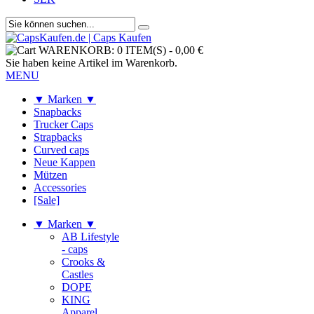
WARENKORB:
0 ITEM(S)
-
0,00 €
Sie haben keine Artikel im Warenkorb.
MENU
▼ Marken ▼
Snapbacks
Trucker Caps
Strapbacks
Curved caps
Neue Kappen
Mützen
Accessories
[Sale]
▼ Marken ▼
AB Lifestyle
- caps
Crooks &
Castles
DOPE
KING
Apparel