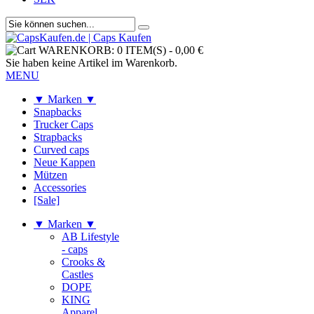
WARENKORB:
0 ITEM(S)
-
0,00 €
Sie haben keine Artikel im Warenkorb.
MENU
▼ Marken ▼
Snapbacks
Trucker Caps
Strapbacks
Curved caps
Neue Kappen
Mützen
Accessories
[Sale]
▼ Marken ▼
AB Lifestyle
- caps
Crooks &
Castles
DOPE
KING
Apparel