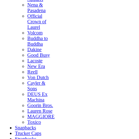
Nena &
Pasadena
Official
Crown of
Laurel
Volcom
Buddha to
Buddha
Dakine
Good Busy
Lacoste
New Era
Reell
Von Dutch
Cayler &
Sons
DEUS Ex
Machina
Goorin Bros.
Lauren Rose
MAGGIORE
Toxico
Snapbacks
Trucker Caps
Strapbacks