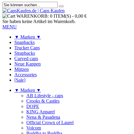
WARENKORB:
0 ITEM(S)
-
0,00 €
Sie haben keine Artikel im Warenkorb.
MENU
▼ Marken ▼
Snapbacks
Trucker Caps
Strapbacks
Curved caps
Neue Kappen
Mützen
Accessories
[Sale]
▼ Marken ▼
AB Lifestyle - caps
Crooks & Castles
DOPE
KING Apparel
Nena & Pasadena
Official Crown of Laurel
Volcom
Buddha to Buddha