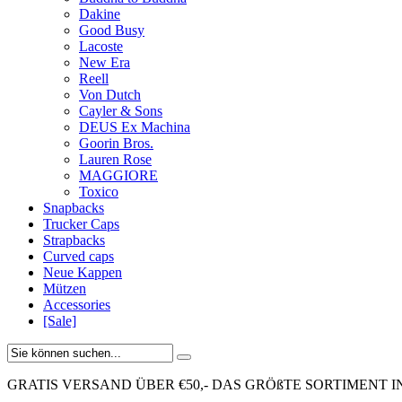
Dakine
Good Busy
Lacoste
New Era
Reell
Von Dutch
Cayler & Sons
DEUS Ex Machina
Goorin Bros.
Lauren Rose
MAGGIORE
Toxico
Snapbacks
Trucker Caps
Strapbacks
Curved caps
Neue Kappen
Mützen
Accessories
[Sale]
GRATIS VERSAND ÜBER €50,-
DAS GRÖßTE SORTIMENT I