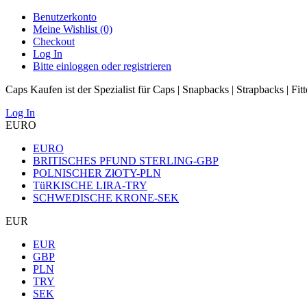
Benutzerkonto
Meine Wishlist (0)
Checkout
Log In
Bitte einloggen oder registrieren
Caps Kaufen ist der Spezialist für Caps | Snapbacks | Strapbacks | Fit
Log In
EURO
EURO
BRITISCHES PFUND STERLING-GBP
POLNISCHER ZłOTY-PLN
TüRKISCHE LIRA-TRY
SCHWEDISCHE KRONE-SEK
EUR
EUR
GBP
PLN
TRY
SEK