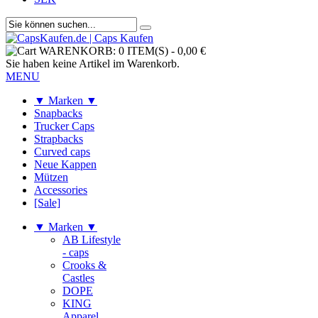
WARENKORB:
0 ITEM(S)
-
0,00 €
Sie haben keine Artikel im Warenkorb.
MENU
▼ Marken ▼
Snapbacks
Trucker Caps
Strapbacks
Curved caps
Neue Kappen
Mützen
Accessories
[Sale]
▼ Marken ▼
AB Lifestyle
- caps
Crooks &
Castles
DOPE
KING
Apparel