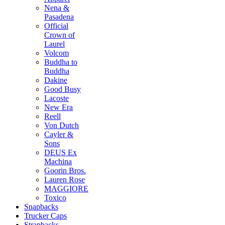
Nena &
Pasadena
Official
Crown of
Laurel
Volcom
Buddha to
Buddha
Dakine
Good Busy
Lacoste
New Era
Reell
Von Dutch
Cayler &
Sons
DEUS Ex
Machina
Goorin Bros.
Lauren Rose
MAGGIORE
Toxico
Snapbacks
Trucker Caps
Strapbacks