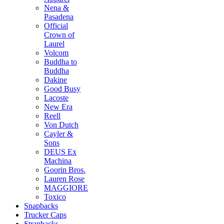
Nena &
Pasadena
Official
Crown of
Laurel
Volcom
Buddha to
Buddha
Dakine
Good Busy
Lacoste
New Era
Reell
Von Dutch
Cayler &
Sons
DEUS Ex
Machina
Goorin Bros.
Lauren Rose
MAGGIORE
Toxico
Snapbacks
Trucker Caps
Strapbacks