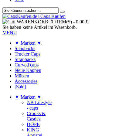
WARENKORB:
0 ITEM(S)
-
0,00 €
Sie haben keine Artikel im Warenkorb.
MENU
▼ Marken ▼
Snapbacks
Trucker Caps
Strapbacks
Curved caps
Neue Kappen
Mützen
Accessories
[Sale]
▼ Marken ▼
AB Lifestyle
- caps
Crooks &
Castles
DOPE
KING
Apparel