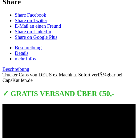
Share
Share Facebook
Share on Twitter
E-Mail an einen Freund
Share on LinkedIn
Share on Google Plus
Beschreibung
Details
mehr Infos
Beschreibung
Trucker Caps von DEUS ex Machina. Sofort verfÃ¼gbar bei
CapsKaufen.de
✓ GRATIS VERSAND ÜBER €50,-