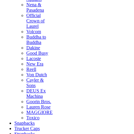
Nena &
Pasadena
Official
Crown of
Laurel
Volcom
Buddha to
Buddha
Dakine
Good Busy
Lacoste
New Era
Reell
Von Dutch
Cayler &
Sons
DEUS Ex
Machina
Goorin Bros.
Lauren Rose
MAGGIORE
Toxico
Snapbacks
Trucker Caps
Strapbacks