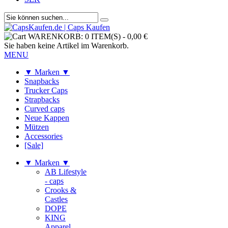
WARENKORB:
0 ITEM(S)
-
0,00 €
Sie haben keine Artikel im Warenkorb.
MENU
▼ Marken ▼
Snapbacks
Trucker Caps
Strapbacks
Curved caps
Neue Kappen
Mützen
Accessories
[Sale]
▼ Marken ▼
AB Lifestyle
- caps
Crooks &
Castles
DOPE
KING
Apparel