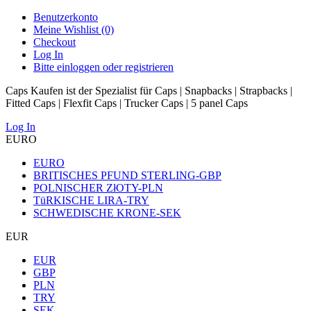
Benutzerkonto
Meine Wishlist (0)
Checkout
Log In
Bitte einloggen oder registrieren
Caps Kaufen ist der Spezialist für Caps | Snapbacks | Strapbacks |
Fitted Caps | Flexfit Caps | Trucker Caps | 5 panel Caps
Log In
EURO
EURO
BRITISCHES PFUND STERLING-GBP
POLNISCHER ZłOTY-PLN
TüRKISCHE LIRA-TRY
SCHWEDISCHE KRONE-SEK
EUR
EUR
GBP
PLN
TRY
SEK