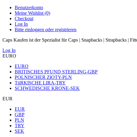
Benutzerkonto
Meine Wishlist (0)
Checkout
Log In
Bitte einloggen oder registrieren
Caps Kaufen ist der Spezialist für Caps | Snapbacks | Strapbacks | Fit
Log In
EURO
EURO
BRITISCHES PFUND STERLING-GBP
POLNISCHER ZłOTY-PLN
TüRKISCHE LIRA-TRY
SCHWEDISCHE KRONE-SEK
EUR
EUR
GBP
PLN
TRY
SEK