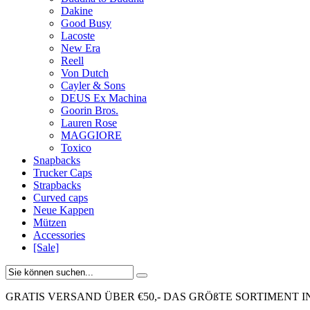
Dakine
Good Busy
Lacoste
New Era
Reell
Von Dutch
Cayler & Sons
DEUS Ex Machina
Goorin Bros.
Lauren Rose
MAGGIORE
Toxico
Snapbacks
Trucker Caps
Strapbacks
Curved caps
Neue Kappen
Mützen
Accessories
[Sale]
GRATIS VERSAND ÜBER €50,-
DAS GRÖßTE SORTIMENT I