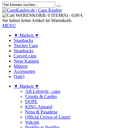
WARENKORB:
0 ITEM(S)
-
0,00 €
Sie haben keine Artikel im Warenkorb.
MENU
▼ Marken ▼
Snapbacks
Trucker Caps
Strapbacks
Curved caps
Neue Kappen
Mützen
Accessories
[Sale]
▼ Marken ▼
AB Lifestyle - caps
Crooks & Castles
DOPE
KING Apparel
Nena & Pasadena
Official Crown of Laurel
Volcom
Buddha to Buddha