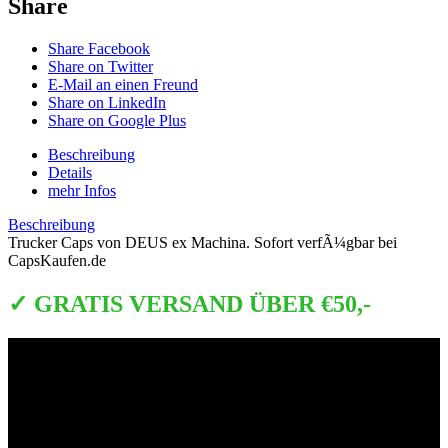
Share
Share Facebook
Share on Twitter
E-Mail an einen Freund
Share on LinkedIn
Share on Google Plus
Beschreibung
Details
mehr Infos
Beschreibung
Trucker Caps von DEUS ex Machina. Sofort verfÃ¼gbar bei
CapsKaufen.de
✓ GRATIS VERSAND ÜBER €50,-