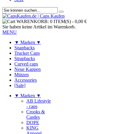
WARENKORB:
0 ITEM(S)
-
0,00 €
Sie haben keine Artikel im Warenkorb.
MENU
▼ Marken ▼
Snapbacks
Trucker Caps
Strapbacks
Curved caps
Neue Kappen
Mützen
Accessories
[Sale]
▼ Marken ▼
AB Lifestyle
- caps
Crooks &
Castles
DOPE
KING
Apparel