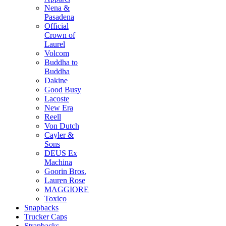
Nena &
Pasadena
Official
Crown of
Laurel
Volcom
Buddha to
Buddha
Dakine
Good Busy
Lacoste
New Era
Reell
Von Dutch
Cayler &
Sons
DEUS Ex
Machina
Goorin Bros.
Lauren Rose
MAGGIORE
Toxico
Snapbacks
Trucker Caps
Strapbacks