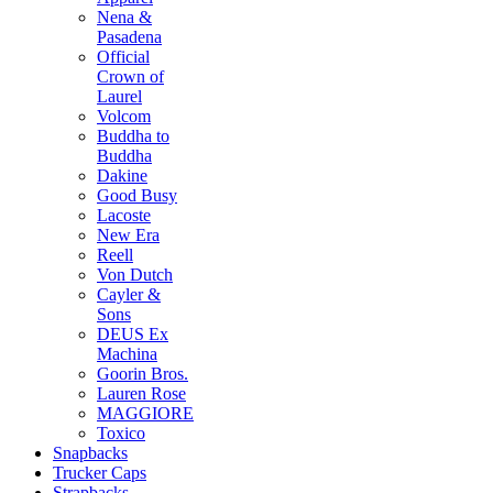
Nena &
Pasadena
Official
Crown of
Laurel
Volcom
Buddha to
Buddha
Dakine
Good Busy
Lacoste
New Era
Reell
Von Dutch
Cayler &
Sons
DEUS Ex
Machina
Goorin Bros.
Lauren Rose
MAGGIORE
Toxico
Snapbacks
Trucker Caps
Strapbacks