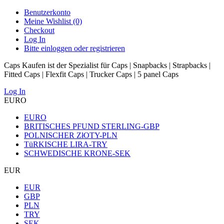
Benutzerkonto
Meine Wishlist (0)
Checkout
Log In
Bitte einloggen oder registrieren
Caps Kaufen ist der Spezialist für Caps | Snapbacks | Strapbacks |
Fitted Caps | Flexfit Caps | Trucker Caps | 5 panel Caps
Log In
EURO
EURO
BRITISCHES PFUND STERLING-GBP
POLNISCHER ZłOTY-PLN
TüRKISCHE LIRA-TRY
SCHWEDISCHE KRONE-SEK
EUR
EUR
GBP
PLN
TRY
SEK