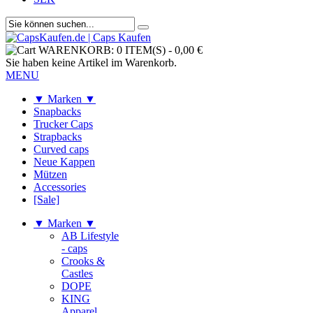
WARENKORB:
0 ITEM(S)
-
0,00 €
Sie haben keine Artikel im Warenkorb.
MENU
▼ Marken ▼
Snapbacks
Trucker Caps
Strapbacks
Curved caps
Neue Kappen
Mützen
Accessories
[Sale]
▼ Marken ▼
AB Lifestyle
- caps
Crooks &
Castles
DOPE
KING
Apparel