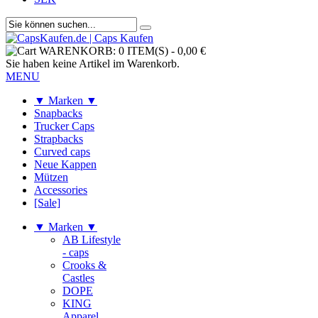
WARENKORB:
0 ITEM(S)
-
0,00 €
Sie haben keine Artikel im Warenkorb.
MENU
▼ Marken ▼
Snapbacks
Trucker Caps
Strapbacks
Curved caps
Neue Kappen
Mützen
Accessories
[Sale]
▼ Marken ▼
AB Lifestyle
- caps
Crooks &
Castles
DOPE
KING
Apparel