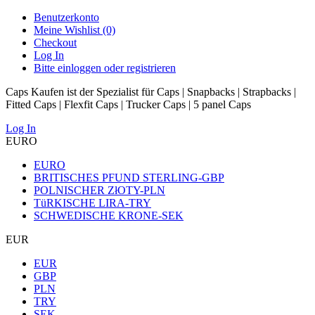
Benutzerkonto
Meine Wishlist (0)
Checkout
Log In
Bitte einloggen oder registrieren
Caps Kaufen ist der Spezialist für Caps | Snapbacks | Strapbacks |
Fitted Caps | Flexfit Caps | Trucker Caps | 5 panel Caps
Log In
EURO
EURO
BRITISCHES PFUND STERLING-GBP
POLNISCHER ZłOTY-PLN
TüRKISCHE LIRA-TRY
SCHWEDISCHE KRONE-SEK
EUR
EUR
GBP
PLN
TRY
SEK