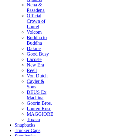
Nena &
Pasadena
Official
Crown of
Laurel
Volcom
Buddha to
Buddha
Dakine
Good Busy
Lacoste
New Era
Reell
Von Dutch
Cayler &
Sons
DEUS Ex
Machina
Goorin Bros.
Lauren Rose
MAGGIORE
Toxico
Snapbacks
Trucker Caps
Strapbacks