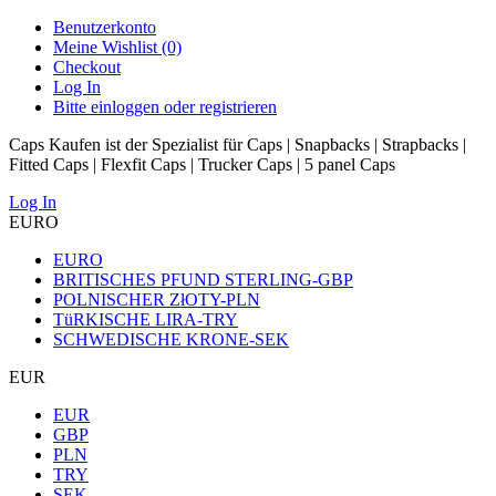
Benutzerkonto
Meine Wishlist (0)
Checkout
Log In
Bitte einloggen oder registrieren
Caps Kaufen ist der Spezialist für Caps | Snapbacks | Strapbacks |
Fitted Caps | Flexfit Caps | Trucker Caps | 5 panel Caps
Log In
EURO
EURO
BRITISCHES PFUND STERLING-GBP
POLNISCHER ZłOTY-PLN
TüRKISCHE LIRA-TRY
SCHWEDISCHE KRONE-SEK
EUR
EUR
GBP
PLN
TRY
SEK