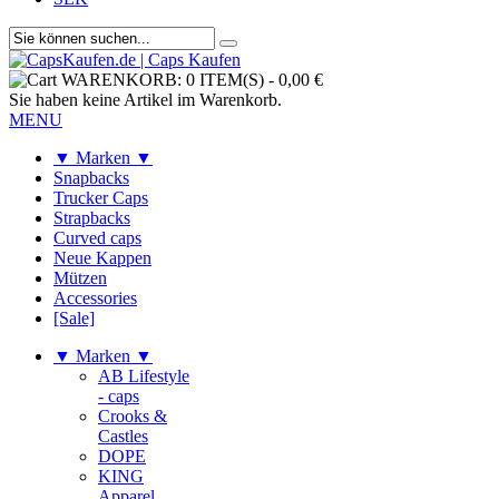
WARENKORB:
0 ITEM(S)
-
0,00 €
Sie haben keine Artikel im Warenkorb.
MENU
▼ Marken ▼
Snapbacks
Trucker Caps
Strapbacks
Curved caps
Neue Kappen
Mützen
Accessories
[Sale]
▼ Marken ▼
AB Lifestyle
- caps
Crooks &
Castles
DOPE
KING
Apparel