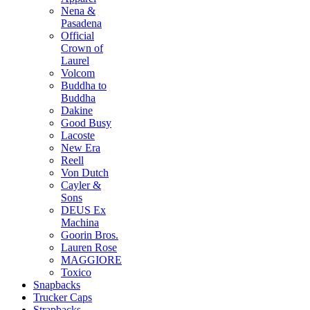
Nena &
Pasadena
Official
Crown of
Laurel
Volcom
Buddha to
Buddha
Dakine
Good Busy
Lacoste
New Era
Reell
Von Dutch
Cayler &
Sons
DEUS Ex
Machina
Goorin Bros.
Lauren Rose
MAGGIORE
Toxico
Snapbacks
Trucker Caps
Strapbacks