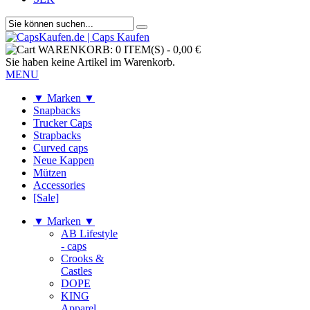
WARENKORB:
0 ITEM(S)
-
0,00 €
Sie haben keine Artikel im Warenkorb.
MENU
▼ Marken ▼
Snapbacks
Trucker Caps
Strapbacks
Curved caps
Neue Kappen
Mützen
Accessories
[Sale]
▼ Marken ▼
AB Lifestyle
- caps
Crooks &
Castles
DOPE
KING
Apparel