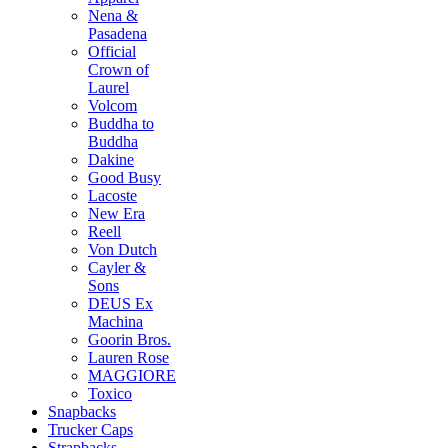
Nena &
Pasadena
Official
Crown of
Laurel
Volcom
Buddha to
Buddha
Dakine
Good Busy
Lacoste
New Era
Reell
Von Dutch
Cayler &
Sons
DEUS Ex
Machina
Goorin Bros.
Lauren Rose
MAGGIORE
Toxico
Snapbacks
Trucker Caps
Strapbacks