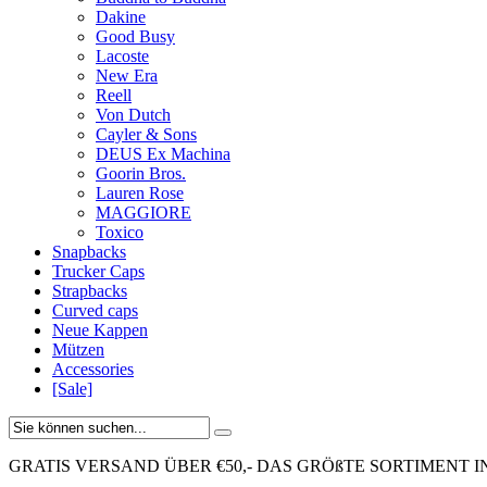
Dakine
Good Busy
Lacoste
New Era
Reell
Von Dutch
Cayler & Sons
DEUS Ex Machina
Goorin Bros.
Lauren Rose
MAGGIORE
Toxico
Snapbacks
Trucker Caps
Strapbacks
Curved caps
Neue Kappen
Mützen
Accessories
[Sale]
GRATIS VERSAND ÜBER €50,-
DAS GRÖßTE SORTIMENT I