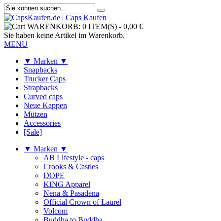
WARENKORB:
0 ITEM(S)
-
0,00 €
Sie haben keine Artikel im Warenkorb.
MENU
▼ Marken ▼
Snapbacks
Trucker Caps
Strapbacks
Curved caps
Neue Kappen
Mützen
Accessories
[Sale]
▼ Marken ▼
AB Lifestyle - caps
Crooks & Castles
DOPE
KING Apparel
Nena & Pasadena
Official Crown of Laurel
Volcom
Buddha to Buddha