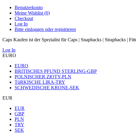
Benutzerkonto
Meine Wishlist (0)
Checkout
Log In
Bitte einloggen oder registrieren
Caps Kaufen ist der Spezialist für Caps | Snapbacks | Strapbacks | Fit
Log In
EURO
EURO
BRITISCHES PFUND STERLING-GBP
POLNISCHER ZłOTY-PLN
TüRKISCHE LIRA-TRY
SCHWEDISCHE KRONE-SEK
EUR
EUR
GBP
PLN
TRY
SEK