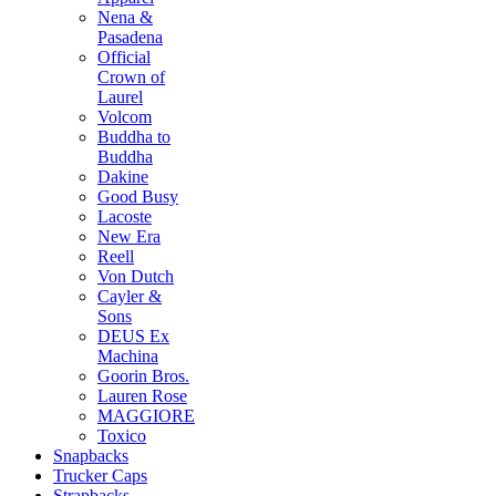
Nena &
Pasadena
Official
Crown of
Laurel
Volcom
Buddha to
Buddha
Dakine
Good Busy
Lacoste
New Era
Reell
Von Dutch
Cayler &
Sons
DEUS Ex
Machina
Goorin Bros.
Lauren Rose
MAGGIORE
Toxico
Snapbacks
Trucker Caps
Strapbacks