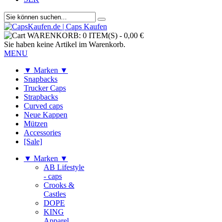
WARENKORB:
0 ITEM(S)
-
0,00 €
Sie haben keine Artikel im Warenkorb.
MENU
▼ Marken ▼
Snapbacks
Trucker Caps
Strapbacks
Curved caps
Neue Kappen
Mützen
Accessories
[Sale]
▼ Marken ▼
AB Lifestyle
- caps
Crooks &
Castles
DOPE
KING
Apparel