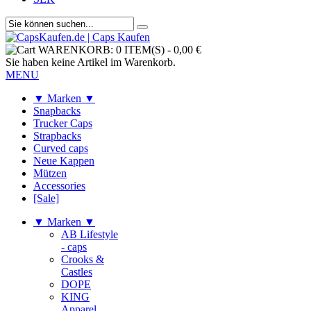
WARENKORB:
0 ITEM(S)
-
0,00 €
Sie haben keine Artikel im Warenkorb.
MENU
▼ Marken ▼
Snapbacks
Trucker Caps
Strapbacks
Curved caps
Neue Kappen
Mützen
Accessories
[Sale]
▼ Marken ▼
AB Lifestyle
- caps
Crooks &
Castles
DOPE
KING
Apparel