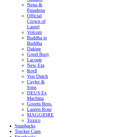
Nena &
Pasadena
Official
Crown of
Laurel
Volcom
Buddha to
Buddha
Dakine
Good Busy
Lacoste
New Era
Reell
Von Dutch
Cayler &
Sons
DEUS Ex
Machina
Goorin Bros.
Lauren Rose
MAGGIORE
Toxico
Snapbacks
Trucker Caps
Strapbacks