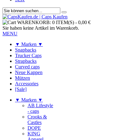
WARENKORB:
0 ITEM(S)
-
0,00 €
Sie haben keine Artikel im Warenkorb.
MENU
▼ Marken ▼
Snapbacks
Trucker Caps
Strapbacks
Curved caps
Neue Kappen
Mützen
Accessories
[Sale]
▼ Marken ▼
AB Lifestyle
- caps
Crooks &
Castles
DOPE
KING
Apparel