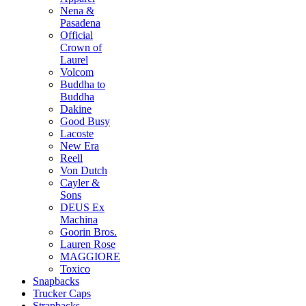
Nena &
Pasadena
Official
Crown of
Laurel
Volcom
Buddha to
Buddha
Dakine
Good Busy
Lacoste
New Era
Reell
Von Dutch
Cayler &
Sons
DEUS Ex
Machina
Goorin Bros.
Lauren Rose
MAGGIORE
Toxico
Snapbacks
Trucker Caps
Strapbacks