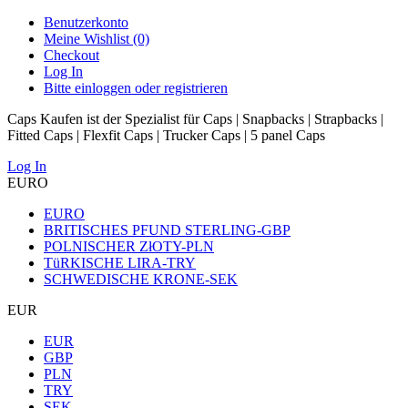
Benutzerkonto
Meine Wishlist (0)
Checkout
Log In
Bitte einloggen oder registrieren
Caps Kaufen ist der Spezialist für Caps | Snapbacks | Strapbacks |
Fitted Caps | Flexfit Caps | Trucker Caps | 5 panel Caps
Log In
EURO
EURO
BRITISCHES PFUND STERLING-GBP
POLNISCHER ZłOTY-PLN
TüRKISCHE LIRA-TRY
SCHWEDISCHE KRONE-SEK
EUR
EUR
GBP
PLN
TRY
SEK