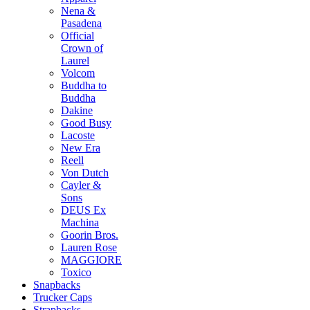
Nena &
Pasadena
Official
Crown of
Laurel
Volcom
Buddha to
Buddha
Dakine
Good Busy
Lacoste
New Era
Reell
Von Dutch
Cayler &
Sons
DEUS Ex
Machina
Goorin Bros.
Lauren Rose
MAGGIORE
Toxico
Snapbacks
Trucker Caps
Strapbacks