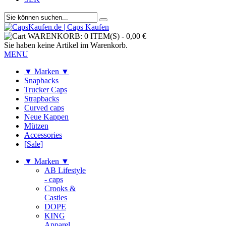
WARENKORB:
0 ITEM(S)
-
0,00 €
Sie haben keine Artikel im Warenkorb.
MENU
▼ Marken ▼
Snapbacks
Trucker Caps
Strapbacks
Curved caps
Neue Kappen
Mützen
Accessories
[Sale]
▼ Marken ▼
AB Lifestyle
- caps
Crooks &
Castles
DOPE
KING
Apparel