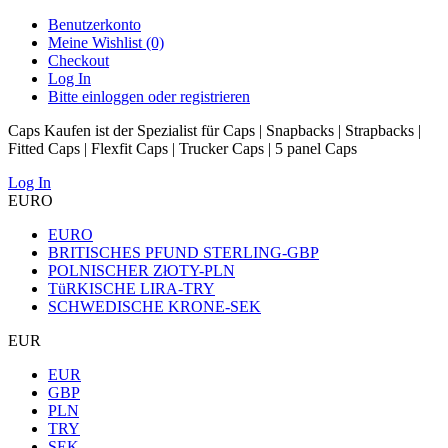
Benutzerkonto
Meine Wishlist (0)
Checkout
Log In
Bitte einloggen oder registrieren
Caps Kaufen ist der Spezialist für Caps | Snapbacks | Strapbacks |
Fitted Caps | Flexfit Caps | Trucker Caps | 5 panel Caps
Log In
EURO
EURO
BRITISCHES PFUND STERLING-GBP
POLNISCHER ZłOTY-PLN
TüRKISCHE LIRA-TRY
SCHWEDISCHE KRONE-SEK
EUR
EUR
GBP
PLN
TRY
SEK