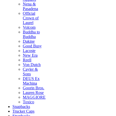
Nena &
Pasadena
Official
Crown of
Laurel
Volcom
Buddha to
Buddha
Dakine
Good Busy
Lacoste
New Era
Reell
Von Dutch
Cayler &
Sons
DEUS Ex
Machina
Goorin Bros.
Lauren Rose
MAGGIORE
Toxico
Snapbacks
Trucker Caps
Strapbacks