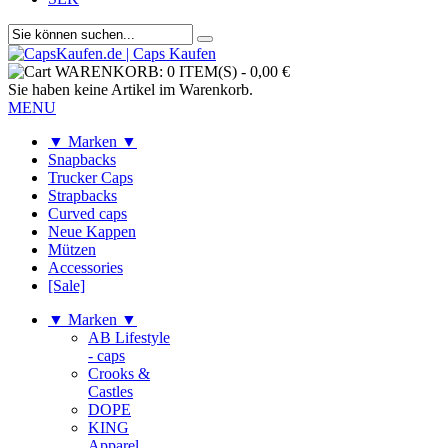
WARENKORB:
0 ITEM(S)
-
0,00 €
Sie haben keine Artikel im Warenkorb.
MENU
▼ Marken ▼
Snapbacks
Trucker Caps
Strapbacks
Curved caps
Neue Kappen
Mützen
Accessories
[Sale]
▼ Marken ▼
AB Lifestyle
- caps
Crooks &
Castles
DOPE
KING
Apparel